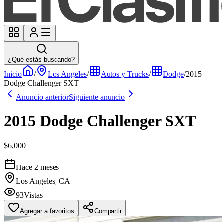
¿Qué estás buscando?
Inicio
/
Los Angeles
/
Autos y Trucks
/
Dodge
/
2015
Dodge Challenger SXT
Anuncio anterior
Siguiente anuncio
2015 Dodge Challenger SXT
$6,000
Hace 2 meses
Los Angeles, CA
93
Vistas
Agregar a favoritos
Compartir