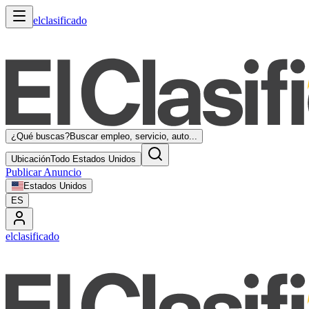
elclasificado
¿Qué buscas?
Buscar empleo, servicio, auto...
Ubicación
Todo Estados Unidos
Publicar Anuncio
Estados Unidos
ES
elclasificado