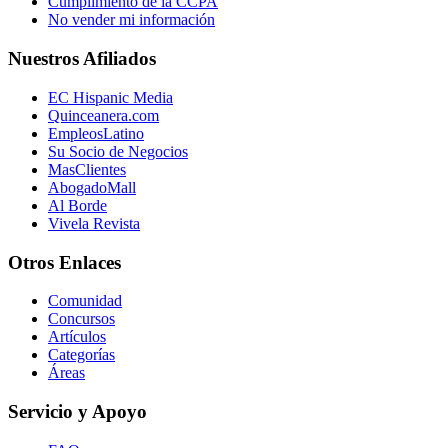
Cumplimiento de la CCPA
No vender mi información
Nuestros Afiliados
EC Hispanic Media
Quinceanera.com
EmpleosLatino
Su Socio de Negocios
MasClientes
AbogadoMall
Al Borde
Vivela Revista
Otros Enlaces
Comunidad
Concursos
Artículos
Categorías
Áreas
Servicio y Apoyo