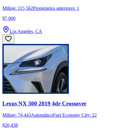
Millaje: 115,562
Propietarios anteriores: 1
$7,000
Los Angeles, CA
Lexus NX 300 2019 4dr Crossover
Millaje: 74,443
Automático
Fuel Economy City: 22
$26,438