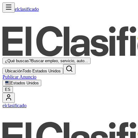
elclasificado
¿Qué buscas?
Buscar empleo, servicio, auto...
Ubicación
Todo Estados Unidos
Publicar Anuncio
Estados Unidos
ES
elclasificado