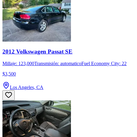
2012 Volkswagen Passat SE
Millaje: 123,000
Transmisión: automatico
Fuel Economy City: 22
$3,500
Los Angeles, CA