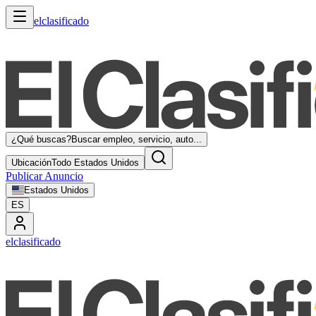
elclasificado
¿Qué buscas?
Buscar empleo, servicio, auto...
Ubicación
Todo Estados Unidos
Publicar Anuncio
Estados Unidos
ES
elclasificado