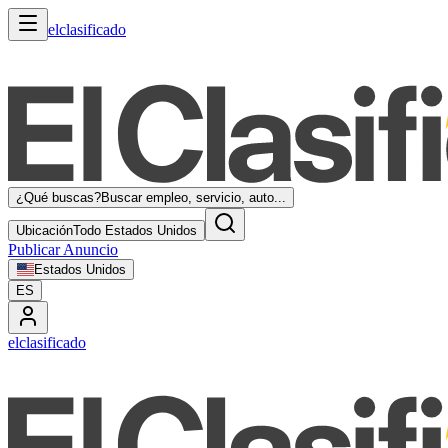
elclasificado
¿Qué buscas?
Buscar empleo, servicio, auto...
Ubicación
Todo Estados Unidos
Publicar Anuncio
Estados Unidos
ES
elclasificado