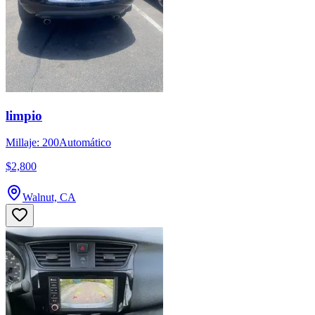
limpio
Millaje: 200
Automático
$2,800
Walnut, CA