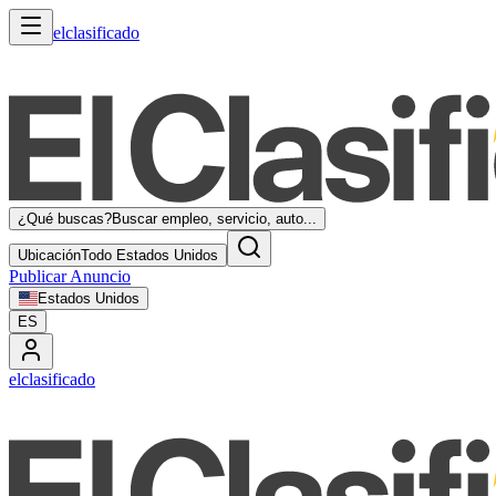
elclasificado
¿Qué buscas?
Buscar empleo, servicio, auto...
Ubicación
Todo Estados Unidos
Publicar Anuncio
Estados Unidos
ES
elclasificado