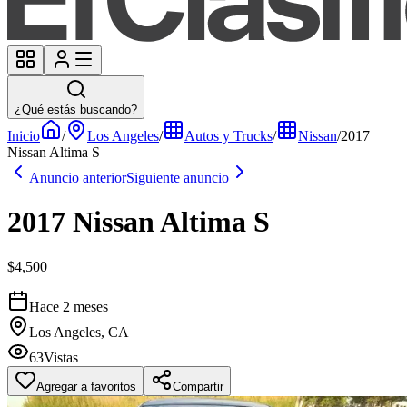
¿Qué estás buscando?
Inicio
/
Los Angeles
/
Autos y Trucks
/
Nissan
/
2017
Nissan Altima S
Anuncio anterior
Siguiente anuncio
2017 Nissan Altima S
$4,500
Hace 2 meses
Los Angeles, CA
63
Vistas
Agregar a favoritos
Compartir