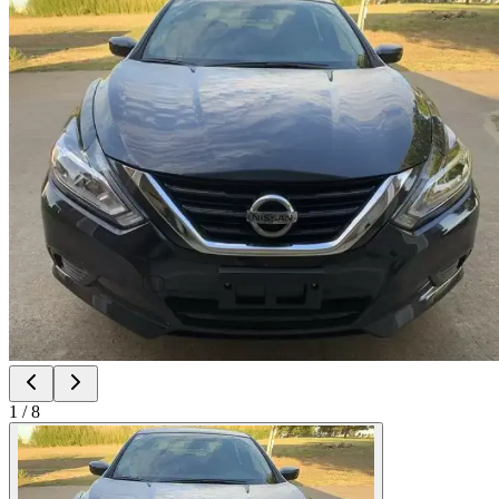
1
/
8