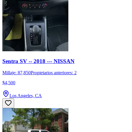
Sentra SV -- 2018 --- NISSAN
Millaje: 87,850
Propietarios anteriores: 2
$4,500
Los Angeles, CA