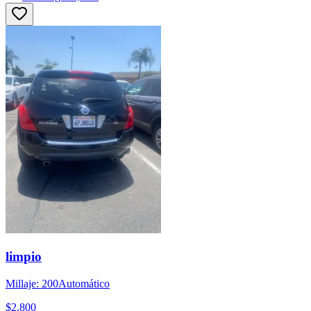
limpio
Millaje: 200
Automático
$2,800