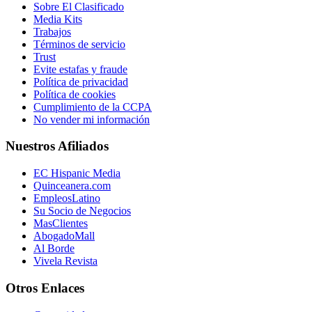
Sobre El Clasificado
Media Kits
Trabajos
Términos de servicio
Trust
Evite estafas y fraude
Política de privacidad
Política de cookies
Cumplimiento de la CCPA
No vender mi información
Nuestros Afiliados
EC Hispanic Media
Quinceanera.com
EmpleosLatino
Su Socio de Negocios
MasClientes
AbogadoMall
Al Borde
Vivela Revista
Otros Enlaces