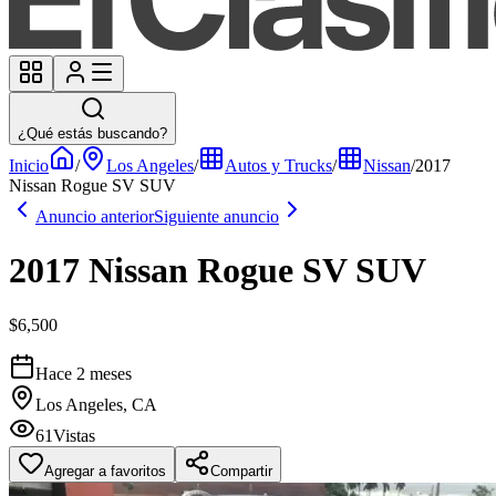
¿Qué estás buscando?
Inicio
/
Los Angeles
/
Autos y Trucks
/
Nissan
/
2017
Nissan Rogue SV SUV
Anuncio anterior
Siguiente anuncio
2017 Nissan Rogue SV SUV
$6,500
Hace 2 meses
Los Angeles, CA
61
Vistas
Agregar a favoritos
Compartir