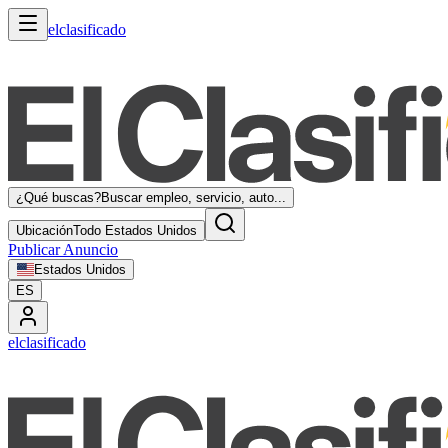
elclasificado
¿Qué buscas?
Buscar empleo, servicio, auto...
Ubicación
Todo Estados Unidos
Publicar Anuncio
Estados Unidos
ES
elclasificado