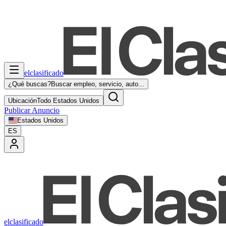
elclasificado
¿Qué buscas?
Buscar empleo, servicio, auto...
Ubicación
Todo Estados Unidos
Publicar Anuncio
Estados Unidos
ES
elclasificado