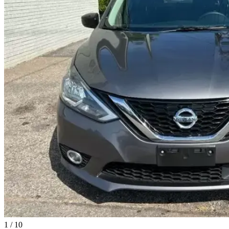
1
/
10