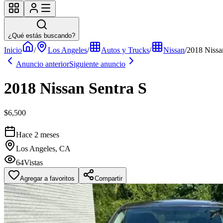
¿Qué estás buscando?
Inicio
/
Los Angeles
/
Autos y Trucks
/
Nissan
/
2018 Nissa
Anuncio anterior
Siguiente anuncio
2018 Nissan Sentra S
$6,500
Hace 2 meses
Los Angeles, CA
64
Vistas
Agregar a favoritos
Compartir