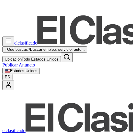
elclasificado
¿Qué buscas?
Buscar empleo, servicio, auto...
Ubicación
Todo Estados Unidos
Publicar Anuncio
Estados Unidos
ES
elclasificado