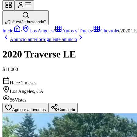
¿Qué estás buscando?
Inicio
/
Los Angeles
/
Autos y Trucks
/
Chevrolet
/
2020 Tr
Anuncio anterior
Siguiente anuncio
2020 Traverse LE
$11,000
Hace 2 meses
Los Angeles, CA
56
Vistas
Agregar a favoritos
Compartir