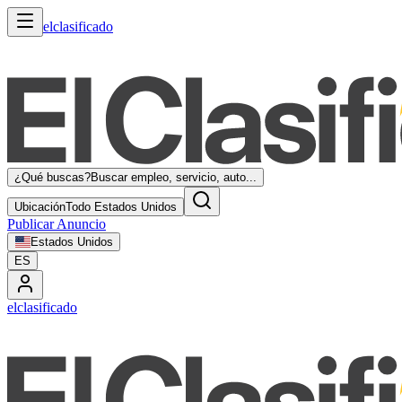
elclasificado
¿Qué buscas?
Buscar empleo, servicio, auto...
Ubicación
Todo Estados Unidos
Publicar Anuncio
Estados Unidos
ES
elclasificado