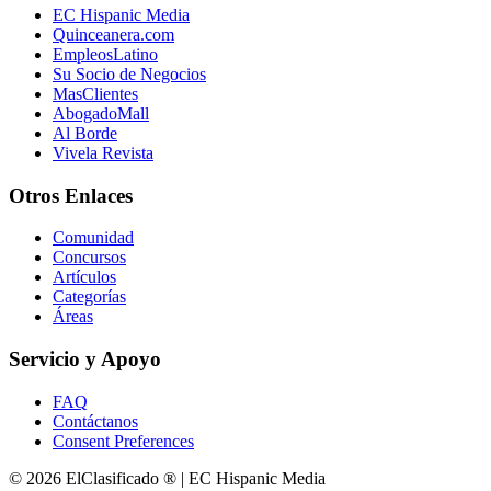
EC Hispanic Media
Quinceanera.com
EmpleosLatino
Su Socio de Negocios
MasClientes
AbogadoMall
Al Borde
Vivela Revista
Otros Enlaces
Comunidad
Concursos
Artículos
Categorías
Áreas
Servicio y Apoyo
FAQ
Contáctanos
Consent Preferences
© 2026 ElClasificado ® | EC Hispanic Media