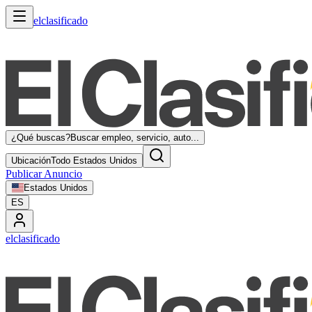
elclasificado
¿Qué buscas?
Buscar empleo, servicio, auto...
Ubicación
Todo Estados Unidos
Publicar Anuncio
Estados Unidos
ES
elclasificado