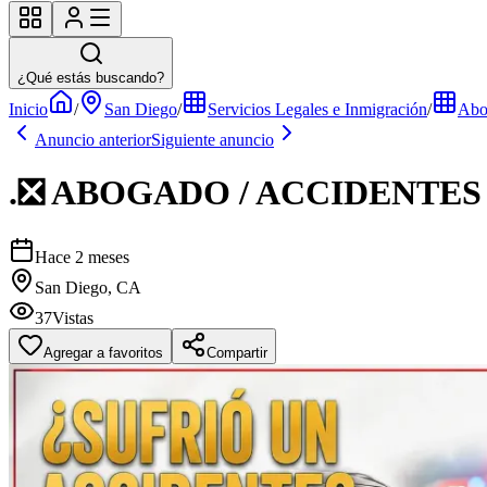
¿Qué estás buscando?
Inicio
/
San Diego
/
Servicios Legales e Inmigración
/
Abo
Anuncio anterior
Siguiente anuncio
.❎ ABOGADO / ACCIDENTES
Hace 2 meses
San Diego, CA
37
Vistas
Agregar a favoritos
Compartir