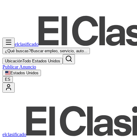
elclasificado
¿Qué buscas?
Buscar empleo, servicio, auto...
Ubicación
Todo Estados Unidos
Publicar Anuncio
Estados Unidos
ES
elclasificado