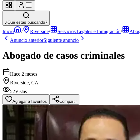
¿Qué estás buscando?
Inicio
/
Riverside
/
Servicios Legales e Inmigración
/
Abog
Anuncio anterior
Siguiente anuncio
Abogado de casos criminales
Hace 2 meses
Riverside, CA
52
Vistas
Agregar a favoritos
Compartir