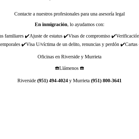
Contacte a nuestros profesionales para una asesoría legal
En inmigración
, lo ayudamos con:
 familiares ✔️Ajuste de estatus ✔️Visas de compromiso ✔️Verificación
temporales ✔️Visa U/víctima de un delito, renuncias y perdón ✔️Cartas
Oficinas en Riverside y Murrieta
☎️Llámenos ☎️
Riverside
(951) 494-4024
y Murrieta
(951) 800-3641