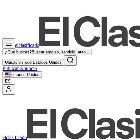
elclasificado
¿Qué buscas?
Buscar empleo, servicio, auto...
Ubicación
Todo Estados Unidos
Publicar Anuncio
Estados Unidos
ES
elclasificado