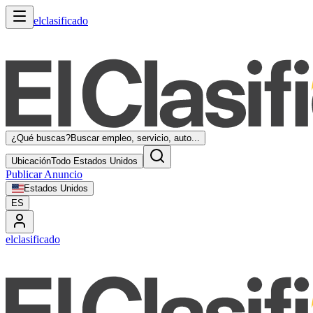
elclasificado
¿Qué buscas?
Buscar empleo, servicio, auto...
Ubicación
Todo Estados Unidos
Publicar Anuncio
Estados Unidos
ES
elclasificado