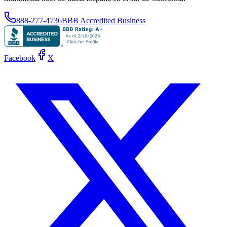
888-277-4736
BBB Accredited Business
Facebook
X