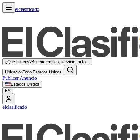
elclasificado
¿Qué buscas?
Buscar empleo, servicio, auto...
Ubicación
Todo Estados Unidos
Publicar Anuncio
Estados Unidos
ES
elclasificado