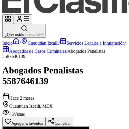
¿Qué estás buscando?
Inicio
/
Cuautitlan Izcalli
/
Servicios Legales e Inmigración
/
Abogados de Casos Criminales
/
Abogados Penalistas
5587646139
Abogados Penalistas
5587646139
Hace 2 meses
Cuautitlan Izcalli, MEX
45
Vistas
Agregar a favoritos
Compartir