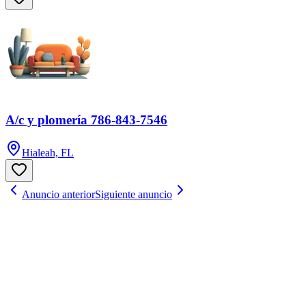
A/c y plomería 786-843-7546
Hialeah, FL
Anuncio anterior
Siguiente anuncio