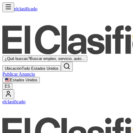
elclasificado
¿Qué buscas?
Buscar empleo, servicio, auto...
Ubicación
Todo Estados Unidos
Publicar Anuncio
Estados Unidos
ES
elclasificado