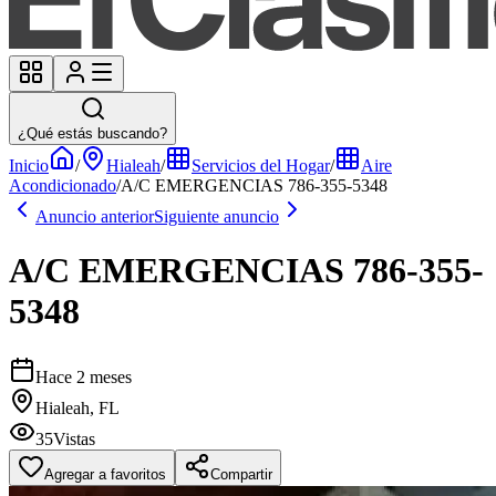
¿Qué estás buscando?
Inicio
/
Hialeah
/
Servicios del Hogar
/
Aire
Acondicionado
/
A/C EMERGENCIAS 786-355-5348
Anuncio anterior
Siguiente anuncio
A/C EMERGENCIAS 786-355-
5348
Hace 2 meses
Hialeah, FL
35
Vistas
Agregar a favoritos
Compartir