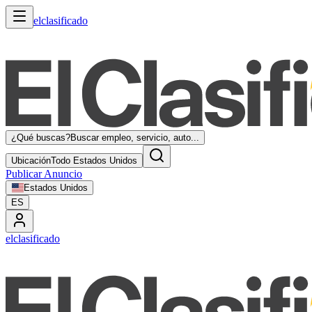
elclasificado
¿Qué buscas?
Buscar empleo, servicio, auto...
Ubicación
Todo Estados Unidos
Publicar Anuncio
Estados Unidos
ES
elclasificado