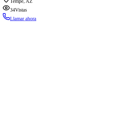
Tempe, AZ
34
Vistas
Llamar ahora