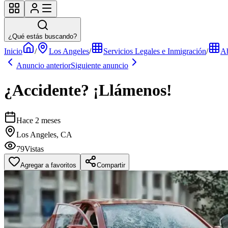
¿Qué estás buscando?
Inicio
/
Los Angeles
/
Servicios Legales e Inmigración
/
Ab
Anuncio anterior
Siguiente anuncio
¿Accidente? ¡Llámenos!
Hace 2 meses
Los Angeles, CA
79
Vistas
Agregar a favoritos
Compartir