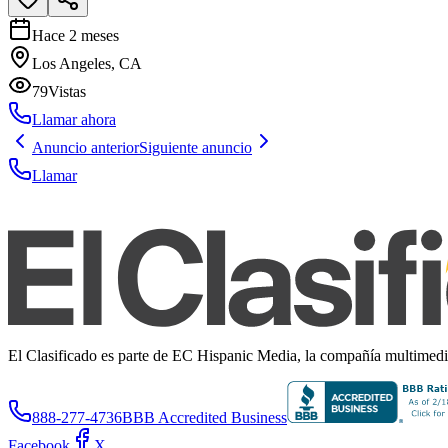
Hace 2 meses
Los Angeles, CA
79
Vistas
Llamar ahora
Anuncio anterior
Siguiente anuncio
Llamar
El Clasificado es parte de EC Hispanic Media, la compañía multimedia 
888-277-4736
BBB Accredited Business
Facebook
X