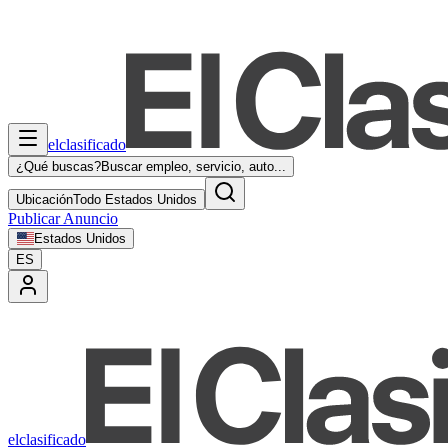
elclasificado
¿Qué buscas?
Buscar empleo, servicio, auto...
Ubicación
Todo Estados Unidos
Publicar Anuncio
Estados Unidos
ES
elclasificado