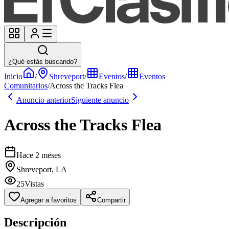
¿Qué estás buscando?
Inicio
/
Shreveport
/
Eventos
/
Eventos
Comunitarios
/
Across the Tracks Flea
Anuncio anterior
Siguiente anuncio
Across the Tracks Flea
Hace 2 meses
Shreveport, LA
25
Vistas
Agregar a favoritos
Compartir
Descripción