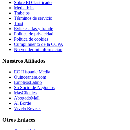
Sobre El Clasificado
Media Kits
Trabajos
Términos de servicio
Trust
Evite estafas y fraude
Política de privacidad
Política de cookies
Cumplimiento de la CCPA
No vender mi información
Nuestros Afiliados
EC Hispanic Media
Quinceanera.com
EmpleosLatino
Su Socio de Negocios
MasClientes
AbogadoMall
Al Borde
Vivela Revista
Otros Enlaces