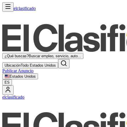
elclasificado
¿Qué buscas?
Buscar empleo, servicio, auto...
Ubicación
Todo Estados Unidos
Publicar Anuncio
Estados Unidos
ES
elclasificado