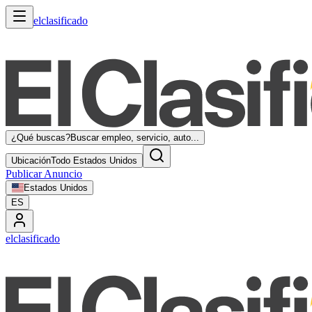
elclasificado
¿Qué buscas?
Buscar empleo, servicio, auto...
Ubicación
Todo Estados Unidos
Publicar Anuncio
Estados Unidos
ES
elclasificado