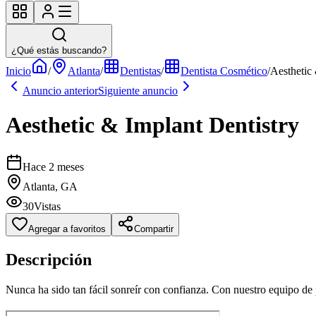
¿Qué estás buscando?
Inicio
/
Atlanta
/
Dentistas
/
Dentista Cosmético
/
Aesthetic
Anuncio anterior
Siguiente anuncio
Aesthetic & Implant Dentistry
Hace 2 meses
Atlanta, GA
30
Vistas
Agregar a favoritos
Compartir
Descripción
Nunca ha sido tan fácil sonreír con confianza. Con nuestro equipo de 