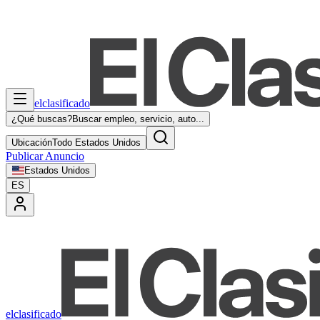
elclasificado
¿Qué buscas?
Buscar empleo, servicio, auto...
Ubicación
Todo Estados Unidos
Publicar Anuncio
Estados Unidos
ES
elclasificado