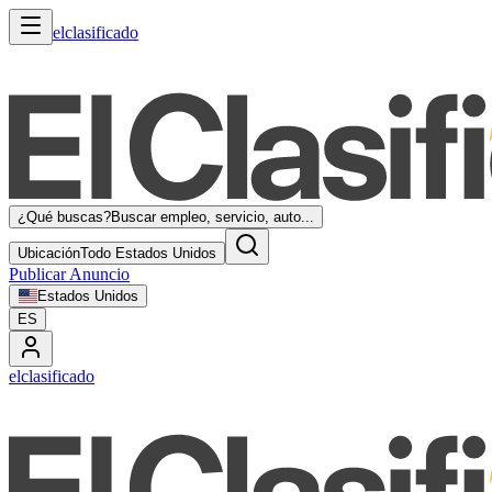
elclasificado
¿Qué buscas?
Buscar empleo, servicio, auto...
Ubicación
Todo Estados Unidos
Publicar Anuncio
Estados Unidos
ES
elclasificado