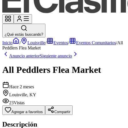
¿Qué estás buscando?
Inicio
/
Louisville
/
Eventos
/
Eventos Comunitarios
/
All
Peddlers Flea Market
Anuncio anterior
Siguiente anuncio
All Peddlers Flea Market
Hace 2 meses
Louisville, KY
23
Vistas
Agregar a favoritos
Compartir
Descripción