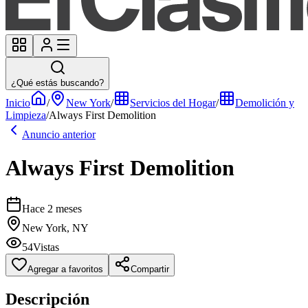
¿Qué estás buscando?
Inicio
/
New York
/
Servicios del Hogar
/
Demolición y
Limpieza
/
Always First Demolition
Anuncio anterior
Always First Demolition
Hace 2 meses
New York, NY
54
Vistas
Agregar a favoritos
Compartir
Descripción