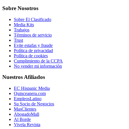
Sobre Nosotros
Sobre El Clasificado
Media Kits
Trabajos
Términos de servicio
Trust
Evite estafas y fraude
Política de privacidad
Política de cookies
Cumplimiento de la CCPA
No vender mi información
Nuestros Afiliados
EC Hispanic Media
Quinceanera.com
EmpleosLatino
Su Socio de Negocios
MasClientes
AbogadoMall
Al Borde
Vivela Revista