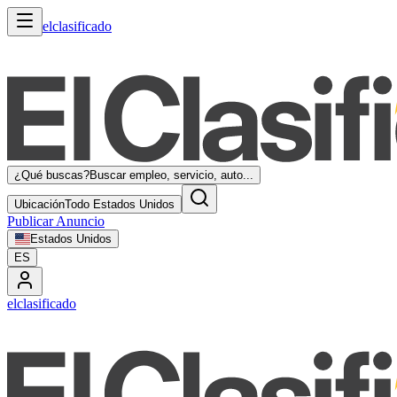
elclasificado
¿Qué buscas?
Buscar empleo, servicio, auto...
Ubicación
Todo Estados Unidos
Publicar Anuncio
Estados Unidos
ES
elclasificado