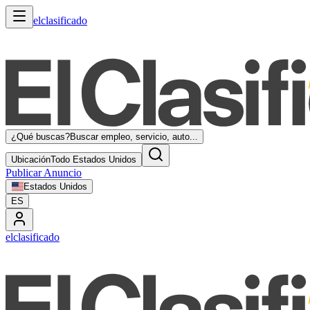
elclasificado
¿Qué buscas?
Buscar empleo, servicio, auto...
Ubicación
Todo Estados Unidos
Publicar Anuncio
Estados Unidos
ES
elclasificado