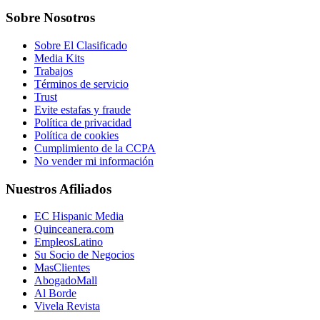
Sobre Nosotros
Sobre El Clasificado
Media Kits
Trabajos
Términos de servicio
Trust
Evite estafas y fraude
Política de privacidad
Política de cookies
Cumplimiento de la CCPA
No vender mi información
Nuestros Afiliados
EC Hispanic Media
Quinceanera.com
EmpleosLatino
Su Socio de Negocios
MasClientes
AbogadoMall
Al Borde
Vivela Revista