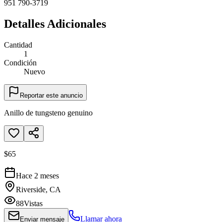
951 790-3719
Detalles Adicionales
Cantidad
1
Condición
Nuevo
Reportar este anuncio
Anillo de tungsteno genuino
$65
Hace 2 meses
Riverside, CA
88
Vistas
Llamar ahora
Enviar mensaje