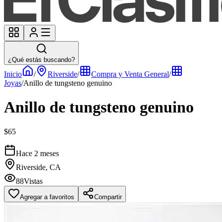
¿Qué estás buscando?
Inicio
/
Riverside
/
Compra y Venta General
/
Joyas
/
Anillo de tungsteno genuino
Anillo de tungsteno genuino
$65
Hace 2 meses
Riverside, CA
88
Vistas
Agregar a favoritos
Compartir