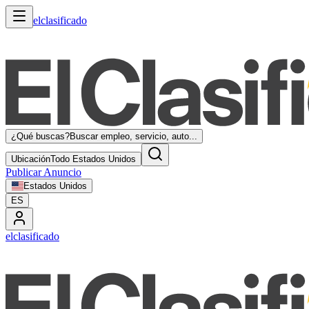
elclasificado
¿Qué buscas?
Buscar empleo, servicio, auto...
Ubicación
Todo Estados Unidos
Publicar Anuncio
Estados Unidos
ES
elclasificado