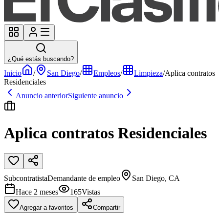
¿Qué estás buscando?
Inicio
/
San Diego
/
Empleos
/
Limpieza
/
Aplica contratos
Residenciales
Anuncio anterior
Siguiente anuncio
Aplica contratos Residenciales
Subcontratista
Demandante de empleo
San Diego, CA
Hace 2 meses
165
Vistas
Agregar a favoritos
Compartir