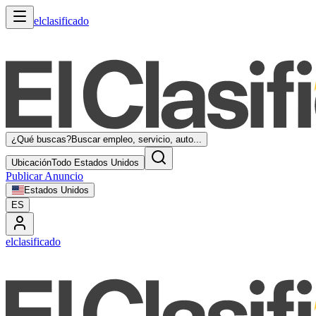
elclasificado
¿Qué buscas?
Buscar empleo, servicio, auto...
Ubicación
Todo Estados Unidos
Publicar Anuncio
Estados Unidos
ES
elclasificado