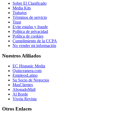
Sobre El Clasificado
Media Kits
Trabajos
Términos de servicio
Trust
Evite estafas y fraude
Política de privacidad
Política de cookies
Cumplimiento de la CCPA
No vender mi información
Nuestros Afiliados
EC Hispanic Media
Quinceanera.com
EmpleosLatino
Su Socio de Negocios
MasClientes
AbogadoMall
Al Borde
Vivela Revista
Otros Enlaces