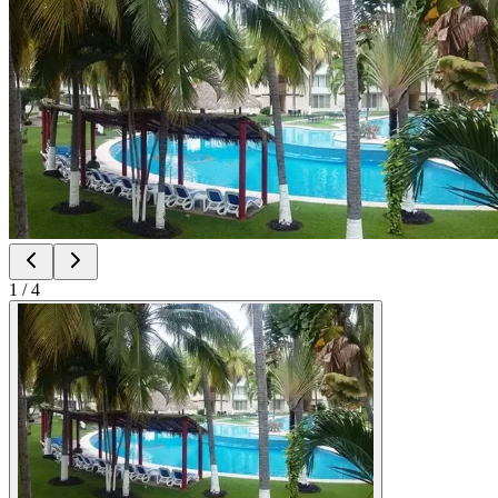
1
/
4