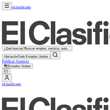
elclasificado
¿Qué buscas?
Buscar empleo, servicio, auto...
Ubicación
Todo Estados Unidos
Publicar Anuncio
Estados Unidos
ES
elclasificado