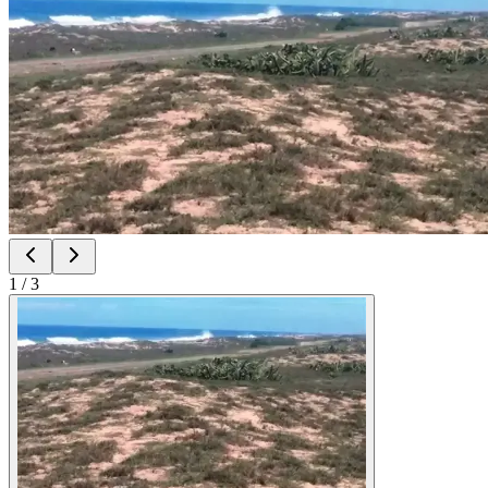
1
/
3