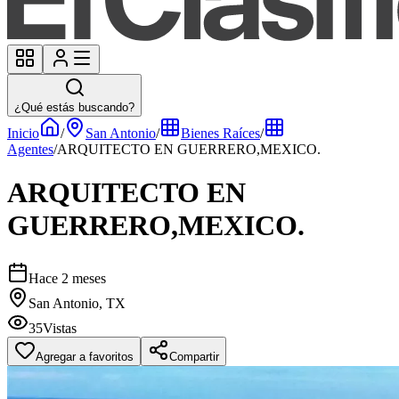
¿Qué estás buscando?
Inicio
/
San Antonio
/
Bienes Raíces
/
Agentes
/
ARQUITECTO EN GUERRERO,MEXICO.
ARQUITECTO EN
GUERRERO,MEXICO.
Hace 2 meses
San Antonio, TX
35
Vistas
Agregar a favoritos
Compartir