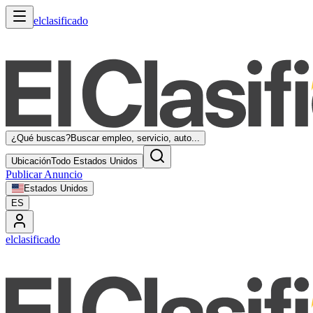
elclasificado
¿Qué buscas?
Buscar empleo, servicio, auto...
Ubicación
Todo Estados Unidos
Publicar Anuncio
Estados Unidos
ES
elclasificado