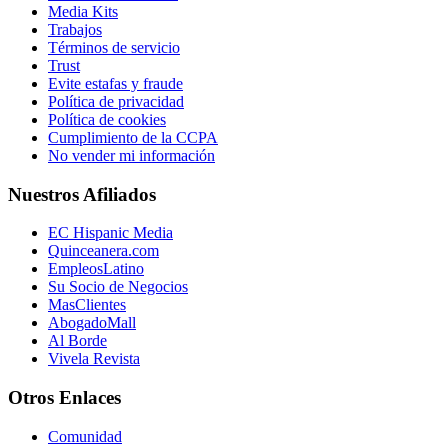
Media Kits
Trabajos
Términos de servicio
Trust
Evite estafas y fraude
Política de privacidad
Política de cookies
Cumplimiento de la CCPA
No vender mi información
Nuestros Afiliados
EC Hispanic Media
Quinceanera.com
EmpleosLatino
Su Socio de Negocios
MasClientes
AbogadoMall
Al Borde
Vivela Revista
Otros Enlaces
Comunidad