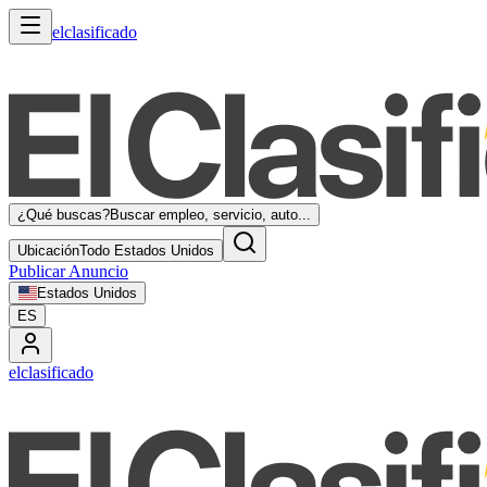
elclasificado
¿Qué buscas?
Buscar empleo, servicio, auto...
Ubicación
Todo Estados Unidos
Publicar Anuncio
Estados Unidos
ES
elclasificado