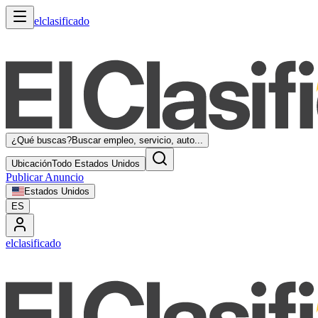
elclasificado
¿Qué buscas?
Buscar empleo, servicio, auto...
Ubicación
Todo Estados Unidos
Publicar Anuncio
Estados Unidos
ES
elclasificado