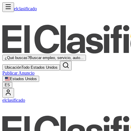
elclasificado
¿Qué buscas?
Buscar empleo, servicio, auto...
Ubicación
Todo Estados Unidos
Publicar Anuncio
Estados Unidos
ES
elclasificado