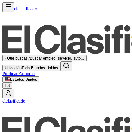
elclasificado
¿Qué buscas?
Buscar empleo, servicio, auto...
Ubicación
Todo Estados Unidos
Publicar Anuncio
Estados Unidos
ES
elclasificado