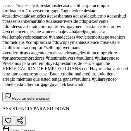
#casas #realestate #prestamosdecasa #calificarparacompra
#refinanciar # reversemortgage #agentederealestate
#casadeventalosangeles #casasbaratas #casasdegobierno #casashud
#casasensanbernardino #casasenriverside #duplexenventa
#dondeesmasbaratocomprar #downpaymentassistance #cerodown
#excellencerealestate #interesebajos #bajarelpagodecasa
#selfemployedprestamos #ventadecasas #reversemortgage #seniors
#homeloans #comprarcasa #downpaymentassistance #realestate
#calificarparacomprar #selfemployedloans
#vendermicasa #agentederealestatelosangeles #itincompradore
#primeroscompradores #firsttimebuyers #raulluna #juliareynoso
Prestamos para self employed,prestamos de cero enganche
VERIFICACION DE EMPLEO LOANS ect. Hay mucha variedad
para que compre su casa. Buen credito,mal credito, todo tiene
arreglo mientras que usted tenga ganas#raulluna #juliareynoso
#abeltejeda #themortgageguys #elclasificado
Reportar este anuncio
ASSISTENCIA PARA SU DOWN