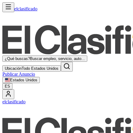
elclasificado
¿Qué buscas?
Buscar empleo, servicio, auto...
Ubicación
Todo Estados Unidos
Publicar Anuncio
Estados Unidos
ES
elclasificado