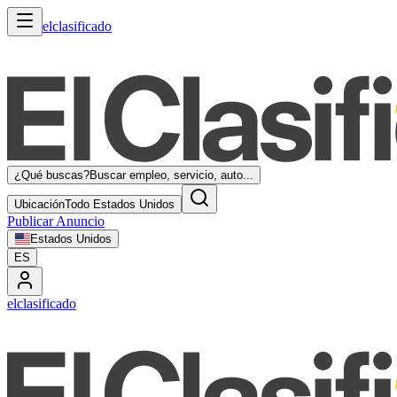
elclasificado
¿Qué buscas?
Buscar empleo, servicio, auto...
Ubicación
Todo Estados Unidos
Publicar Anuncio
Estados Unidos
ES
elclasificado