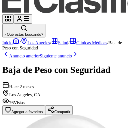
¿Qué estás buscando?
Inicio
/
Los Angeles
/
Salud
/
Clínicas Médicas
/
Baja de
Peso con Seguridad
Anuncio anterior
Siguiente anuncio
Baja de Peso con Seguridad
Hace 2 meses
Los Angeles, CA
76
Vistas
Agregar a favoritos
Compartir