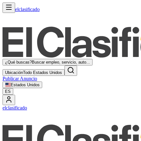
elclasificado
¿Qué buscas?
Buscar empleo, servicio, auto...
Ubicación
Todo Estados Unidos
Publicar Anuncio
Estados Unidos
ES
elclasificado