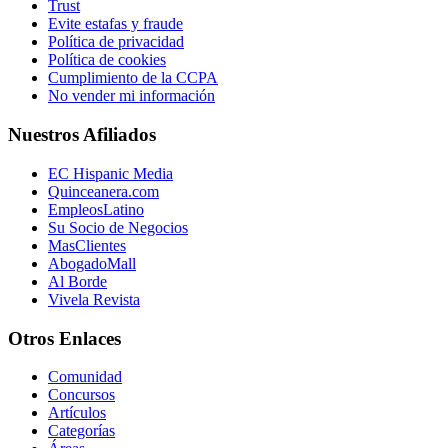
Trust
Evite estafas y fraude
Política de privacidad
Política de cookies
Cumplimiento de la CCPA
No vender mi información
Nuestros Afiliados
EC Hispanic Media
Quinceanera.com
EmpleosLatino
Su Socio de Negocios
MasClientes
AbogadoMall
Al Borde
Vivela Revista
Otros Enlaces
Comunidad
Concursos
Artículos
Categorías