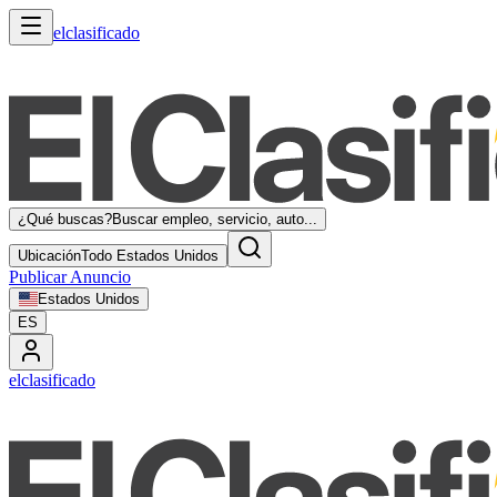
elclasificado
¿Qué buscas?
Buscar empleo, servicio, auto...
Ubicación
Todo Estados Unidos
Publicar Anuncio
Estados Unidos
ES
elclasificado