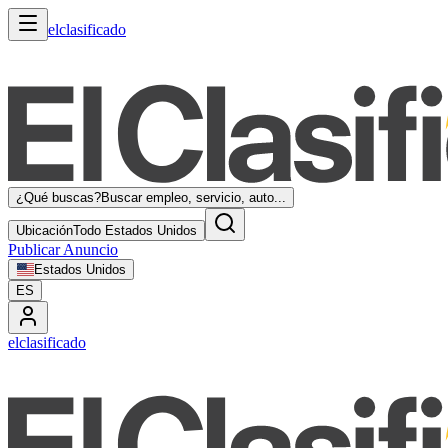
elclasificado
¿Qué buscas?
Buscar empleo, servicio, auto...
Ubicación
Todo Estados Unidos
Publicar Anuncio
Estados Unidos
ES
elclasificado