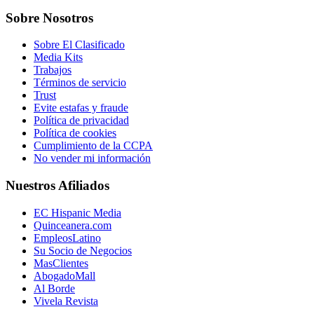
Sobre Nosotros
Sobre El Clasificado
Media Kits
Trabajos
Términos de servicio
Trust
Evite estafas y fraude
Política de privacidad
Política de cookies
Cumplimiento de la CCPA
No vender mi información
Nuestros Afiliados
EC Hispanic Media
Quinceanera.com
EmpleosLatino
Su Socio de Negocios
MasClientes
AbogadoMall
Al Borde
Vivela Revista