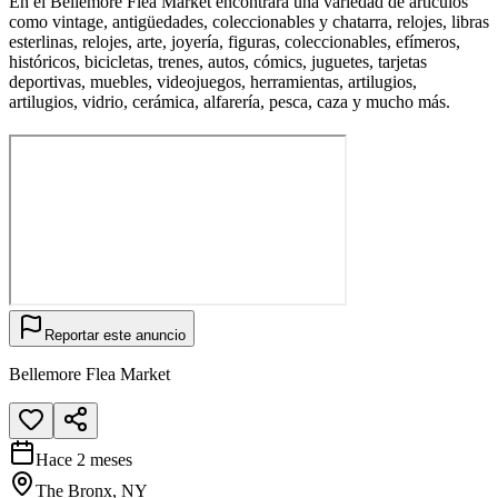
En el Bellemore Flea Market encontrará una variedad de artículos
como vintage, antigüedades, coleccionables y chatarra, relojes, libras
esterlinas, relojes, arte, joyería, figuras, coleccionables, efímeros,
históricos, bicicletas, trenes, autos, cómics, juguetes, tarjetas
deportivas, muebles, videojuegos, herramientas, artilugios,
artilugios, vidrio, cerámica, alfarería, pesca, caza y mucho más.
Reportar este anuncio
Bellemore Flea Market
Hace 2 meses
The Bronx, NY