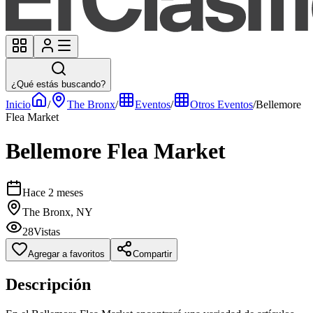
¿Qué estás buscando?
Inicio
/
The Bronx
/
Eventos
/
Otros Eventos
/
Bellemore
Flea Market
Bellemore Flea Market
Hace 2 meses
The Bronx, NY
28
Vistas
Agregar a favoritos
Compartir
Descripción