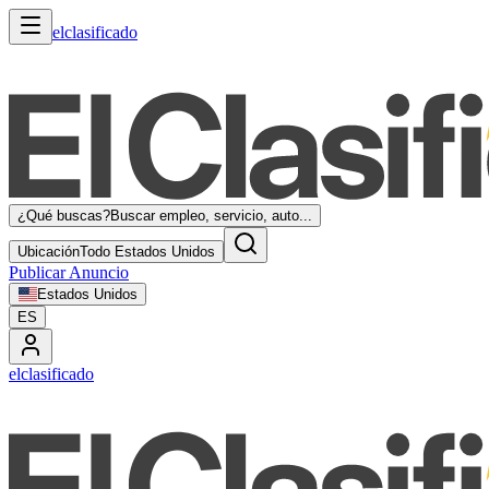
elclasificado
¿Qué buscas?
Buscar empleo, servicio, auto...
Ubicación
Todo Estados Unidos
Publicar Anuncio
Estados Unidos
ES
elclasificado