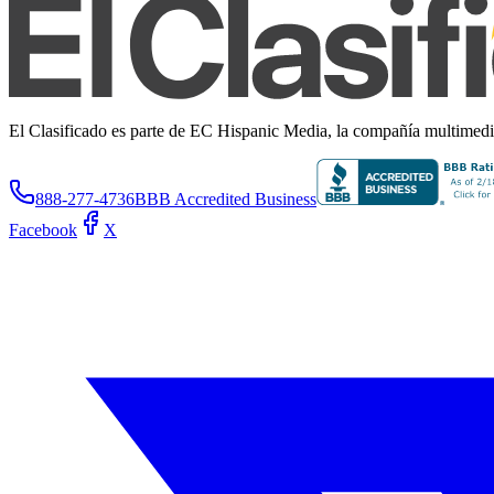
El Clasificado es parte de EC Hispanic Media, la compañía multimedia 
888-277-4736
BBB Accredited Business
Facebook
X