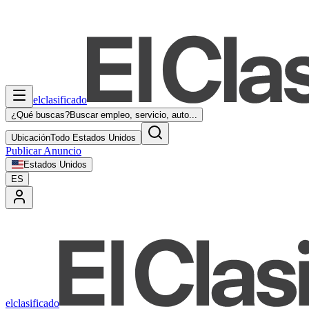
elclasificado
¿Qué buscas?
Buscar empleo, servicio, auto...
Ubicación
Todo Estados Unidos
Publicar Anuncio
Estados Unidos
ES
elclasificado