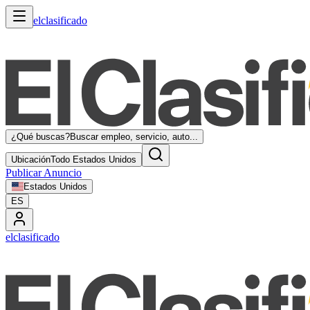
elclasificado
¿Qué buscas?
Buscar empleo, servicio, auto...
Ubicación
Todo Estados Unidos
Publicar Anuncio
Estados Unidos
ES
elclasificado