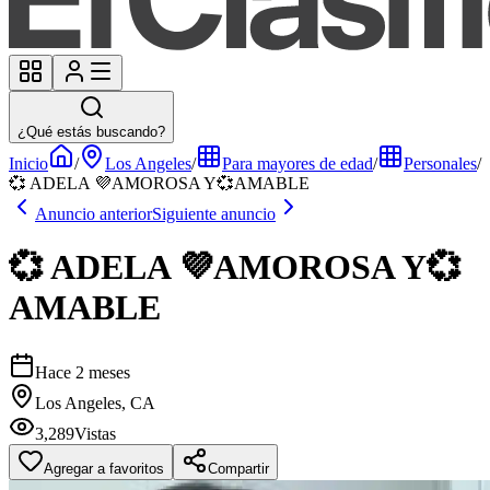
¿Qué estás buscando?
Inicio
/
Los Angeles
/
Para mayores de edad
/
Personales
/
💞 ADELA 💜AMOROSA Y💞AMABLE
Anuncio anterior
Siguiente anuncio
💞 ADELA 💜AMOROSA Y💞
AMABLE
Hace 2 meses
Los Angeles, CA
3,289
Vistas
Agregar a favoritos
Compartir