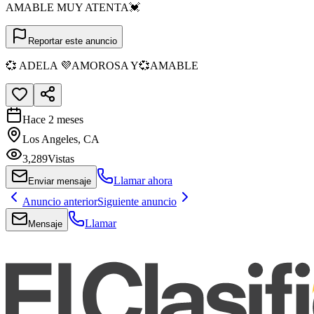
AMABLE MUY ATENTA💓
Reportar este anuncio
💞 ADELA 💜AMOROSA Y💞AMABLE
Hace 2 meses
Los Angeles, CA
3,289
Vistas
Llamar ahora
Enviar mensaje
Anuncio anterior
Siguiente anuncio
Llamar
Mensaje