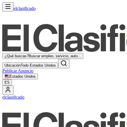
elclasificado
¿Qué buscas?
Buscar empleo, servicio, auto...
Ubicación
Todo Estados Unidos
Publicar Anuncio
Estados Unidos
ES
elclasificado