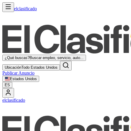
elclasificado
¿Qué buscas?
Buscar empleo, servicio, auto...
Ubicación
Todo Estados Unidos
Publicar Anuncio
Estados Unidos
ES
elclasificado