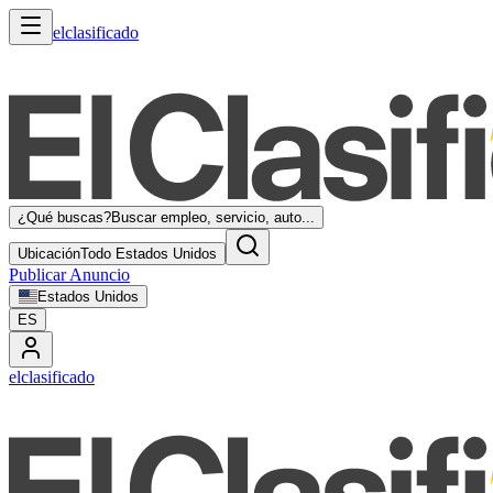
elclasificado
¿Qué buscas?
Buscar empleo, servicio, auto...
Ubicación
Todo Estados Unidos
Publicar Anuncio
Estados Unidos
ES
elclasificado