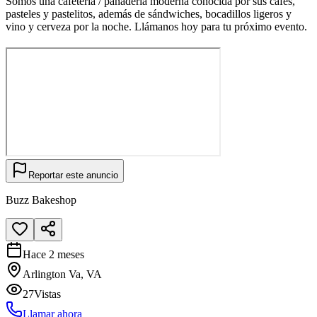
Somos una cafetería / panadería moderna conocida por sus cafés,
pasteles y pastelitos, además de sándwiches, bocadillos ligeros y
vino y cerveza por la noche. Llámanos hoy para tu próximo evento.
Reportar este anuncio
Buzz Bakeshop
Hace 2 meses
Arlington Va, VA
27
Vistas
Llamar ahora