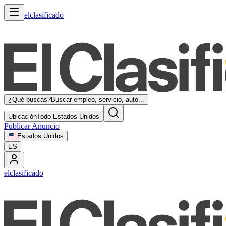
elclasificado
¿Qué buscas?
Buscar empleo, servicio, auto...
Ubicación
Todo Estados Unidos
Publicar Anuncio
Estados Unidos
ES
elclasificado