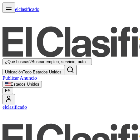
elclasificado
¿Qué buscas?
Buscar empleo, servicio, auto...
Ubicación
Todo Estados Unidos
Publicar Anuncio
Estados Unidos
ES
elclasificado