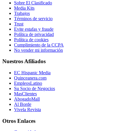
Sobre El Clasificado
Media Kits
Trabajos
Términos de servicio
Trust
Evite estafas y fraude
Política de privacidad
Política de cookies
Cumplimiento de la CCPA
No vender mi información
Nuestros Afiliados
EC Hispanic Media
Quinceanera.com
EmpleosLatino
Su Socio de Negocios
MasClientes
AbogadoMall
Al Borde
Vivela Revista
Otros Enlaces