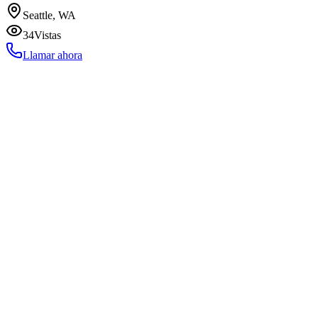
Seattle, WA
34
Vistas
Llamar ahora