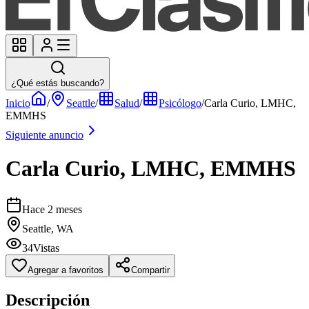
¿Qué estás buscando?
Inicio
/
Seattle
/
Salud
/
Psicólogo
/
Carla Curio, LMHC,
EMMHS
Siguiente anuncio
Carla Curio, LMHC, EMMHS
Hace 2 meses
Seattle, WA
34
Vistas
Agregar a favoritos
Compartir
Descripción