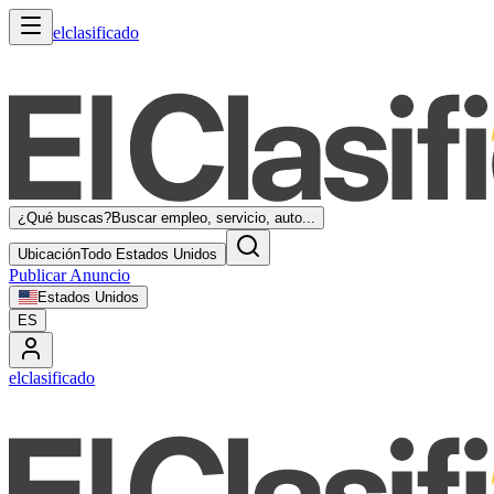
elclasificado
¿Qué buscas?
Buscar empleo, servicio, auto...
Ubicación
Todo Estados Unidos
Publicar Anuncio
Estados Unidos
ES
elclasificado