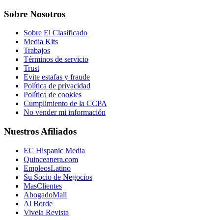
Sobre Nosotros
Sobre El Clasificado
Media Kits
Trabajos
Términos de servicio
Trust
Evite estafas y fraude
Política de privacidad
Política de cookies
Cumplimiento de la CCPA
No vender mi información
Nuestros Afiliados
EC Hispanic Media
Quinceanera.com
EmpleosLatino
Su Socio de Negocios
MasClientes
AbogadoMall
Al Borde
Vivela Revista