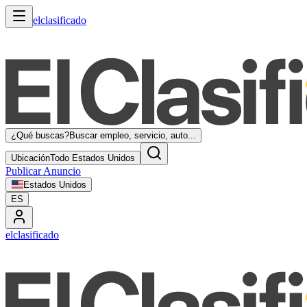
elclasificado
¿Qué buscas?
Buscar empleo, servicio, auto...
Ubicación
Todo Estados Unidos
Publicar Anuncio
Estados Unidos
ES
elclasificado