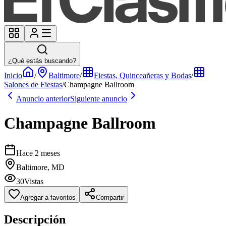
¿Qué estás buscando?
Inicio
/
Baltimore
/
Fiestas, Quinceañeras y Bodas
/
Salones de Fiestas
/
Champagne Ballroom
Anuncio anterior
Siguiente anuncio
Champagne Ballroom
Hace 2 meses
Baltimore, MD
30
Vistas
Agregar a favoritos
Compartir
Descripción