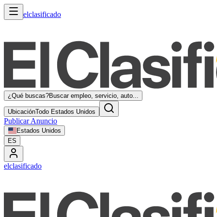
elclasificado
¿Qué buscas?
Buscar empleo, servicio, auto...
Ubicación
Todo Estados Unidos
Publicar Anuncio
Estados Unidos
ES
elclasificado