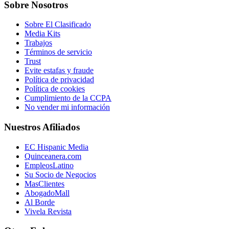
Sobre Nosotros
Sobre El Clasificado
Media Kits
Trabajos
Términos de servicio
Trust
Evite estafas y fraude
Política de privacidad
Política de cookies
Cumplimiento de la CCPA
No vender mi información
Nuestros Afiliados
EC Hispanic Media
Quinceanera.com
EmpleosLatino
Su Socio de Negocios
MasClientes
AbogadoMall
Al Borde
Vivela Revista