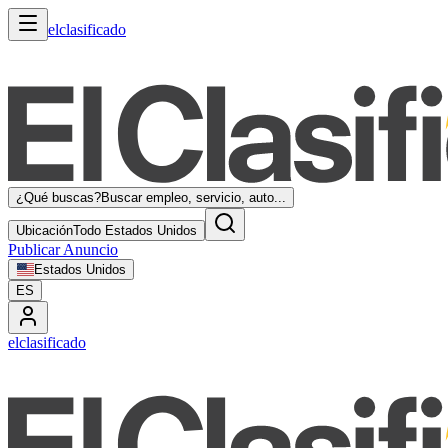
elclasificado
¿Qué buscas?
Buscar empleo, servicio, auto...
Ubicación
Todo Estados Unidos
Publicar Anuncio
Estados Unidos
ES
elclasificado