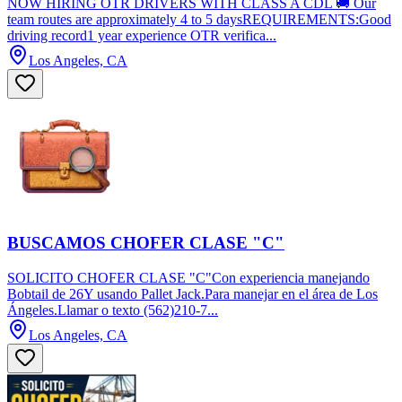
NOW HIRING OTR DRIVERS WITH CLASS A CDL 🚚 Our
team routes are approximately 4 to 5 daysREQUIREMENTS:Good
driving record1 year experience OTR verifica...
Los Angeles, CA
BUSCAMOS CHOFER CLASE "C"
SOLICITO CHOFER CLASE "C"Con experiencia manejando
Bobtail de 26Y usando Pallet Jack.Para manejar en el área de Los
Ángeles.Llamar o texto (562)210-7...
Los Angeles, CA