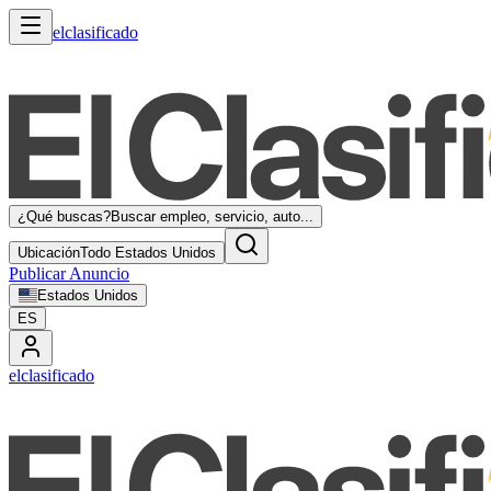
elclasificado
¿Qué buscas?
Buscar empleo, servicio, auto...
Ubicación
Todo Estados Unidos
Publicar Anuncio
Estados Unidos
ES
elclasificado