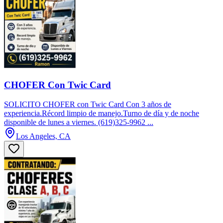
CHOFER Con Twic Card
SOLICITO CHOFER con Twic Card Con 3 años de
experiencia.Récord limpio de manejo.Turno de día y de noche
disponible de lunes a viernes. (619)325-9962 ...
Los Angeles, CA