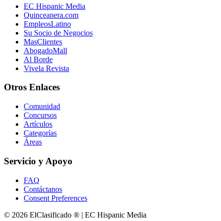
EC Hispanic Media
Quinceanera.com
EmpleosLatino
Su Socio de Negocios
MasClientes
AbogadoMall
Al Borde
Vivela Revista
Otros Enlaces
Comunidad
Concursos
Artículos
Categorías
Áreas
Servicio y Apoyo
FAQ
Contáctanos
Consent Preferences
© 2026 ElClasificado ® | EC Hispanic Media