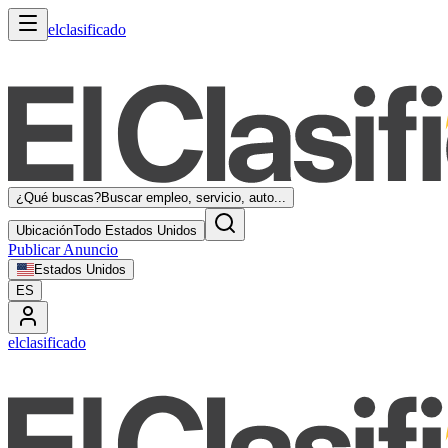
elclasificado
¿Qué buscas?
Buscar empleo, servicio, auto...
Ubicación
Todo Estados Unidos
Publicar Anuncio
Estados Unidos
ES
elclasificado